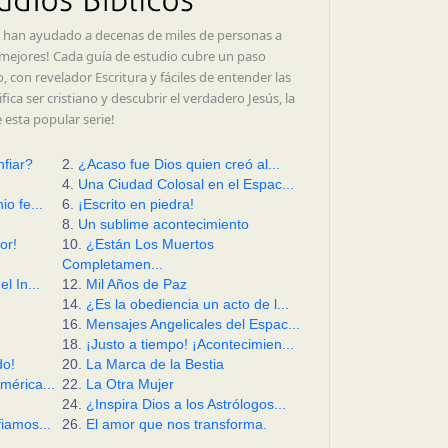
cas han ayudado a decenas de miles de personas a
ía mejores! Cada guía de estudio cubre un paso
 con revelador Escritura y fáciles de entender las
fica ser cristiano y descubrir el verdadero Jesús, la
e esta popular serie!
fiar?
2.
¿Acaso fue Dios quien creó al...
4.
Una Ciudad Colosal en el Espac...
o fe...
6.
¡Escrito en piedra!
8.
Un sublime acontecimiento
or!
10.
¿Están Los Muertos
Completamen...
l In...
12.
Mil Años de Paz
14.
¿Es la obediencia un acto de l...
16.
Mensajes Angelicales del Espac...
18.
¡Justo a tiempo! ¡Acontecimien...
do!
20.
La Marca de la Bestia
mérica...
22.
La Otra Mujer
24.
¿Inspira Dios a los Astrólogos...
iamos...
26.
El amor que nos transforma.