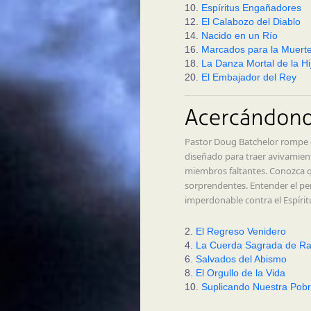
10.
Espíritus Engañadores
12.
El Calabozo del Diablo
14.
Nacido en un Río
16.
Marcados para la Muert
18.
La Danza Mortal de la Hi
20.
El Embajador del Rey
Pastor Doug Batchelor rompe e
diseñado para traer avivamiento 
miembros faltantes. Conozca qui
sorprendentes. Entender el perd
imperdonable contra el Espírit
2.
El Regreso Venidero
4.
La Cuerda Sagrada de R
6.
Salvados del Abismo
8.
El Orgullo de la Vida
10.
Suplicando Nuestra Pob