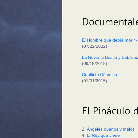
El Hombre que debía morir - 
(07/22/2022)
La Novia la Bestia y Babiloni
(09/15/2015)
Conflicto Cósmico
(01/01/2015)
2.
Ángeles buenos y malos
4.
El Rey que viene