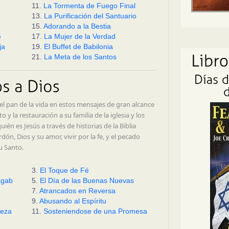
11.
La Tormenta de Fuego Final
13.
La Purificación del Santuario
15.
Adorando a la Bestia
e
17.
La Mujer de la Verdad
ja
19.
El Buffet de Babilonia
21.
La Meta de los Santos
l pan de la vida en estos mensajes de gran alcance
y la restauración a su familia de la iglesia y los
én es Jesús a través de historias de la Biblia
ón, Dios y su amor, vivir por la fe, y el pecado
u Santo.
3.
El Toque de Fé
agab
5.
El Día de las Buenas Nuevas
7.
Atrancados en Reversa
9.
Abusando al Espíritu
reza
11.
Sosteniendose de una Promesa