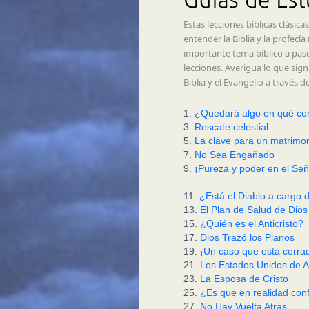
Estas lecciones bíblicas clási
entender la Biblia y la profec
importante tema bíblico a paso,
lecciones. Averigua lo que signi
Biblia y el Evangelio a través d
1.
¿Quedará algo en qué con
3.
Rescate celestial
5.
La clave para un matrimoni
7.
No Sea Engañado
9.
¡Pureza y poder en el Señ
11.
¿Está el Diablo a cargo de
13.
El Plan de Salud de Dios
15.
¿Quién es el Anticristo?
17.
Dios Trazó los Planos
19.
¡Un caso que está cerra
21.
Los Estados Unidos de A
23.
La Esposa de Cristo
25.
¿Es que en realidad conf
27.
No Hay Vuelta Atrás