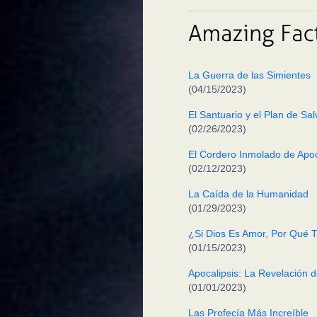
La Guerra de las Simientes
(04/15/2023)
El Santuario y el Plan de Salv
(02/26/2023)
El Cordero Inmolado de Apoca
(02/12/2023)
La Caída de la Humanidad
(01/29/2023)
¿Si Dios Es Amor, Por Qué Ta
(01/15/2023)
Apocalipsis: La Revelación d
(01/01/2023)
Las Profecía Más Increíble