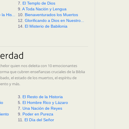
7.
El Templo de Dios
9.
A Toda Nación y Lengua
a His...
10.
Bienaventurados los Muertos
12.
Glorificando a Dios en Nuestro...
14.
El Misterio de Babilonia
helor quien nos deleita con 10 emocionantes
orma que cubren enseñanzas cruciales de la Biblia
ábado, el estado de los muertos, el espíritu de
iento y más.
3.
El Resto de la Historia
io
5.
El Hombre Rico y Lázaro
7.
Una Nación de Reyes
iento
9.
Poder en Pureza
11.
El Día del Señor