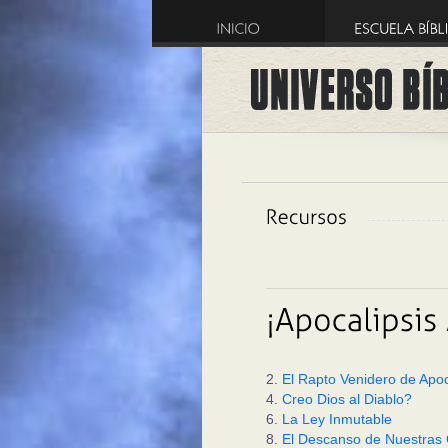
2.
El Rapto Venidero de Apoca
4.
Creo Dios al Diablo?
6.
La Ley Inmutable
8.
El Descanso de Nuestras