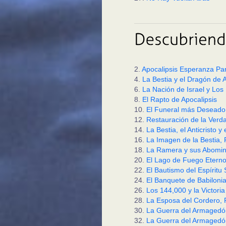
2.
Apocalipsis Esperanza Par
4.
La Bestia y el Dragón de 
6.
La Nación de Israel y Los 
8.
El Rapto de Apocalipsis
10.
El Funeral más Deseado
12.
Restauración de la Verda
14.
La Bestia, el Anticristo y e
16.
La Imagen de la Bestia, P
18.
La Ramera y sus Abomin
20.
El Lago de Fuego Eterno
22.
El Bautismo del Espíritu
24.
El Banquete de Babilonia,
26.
Los 144,000 y la Victoria
28.
La Esposa del Cordero, P
30.
La Guerra del Armagedón
32.
La Guerra del Armagedón 