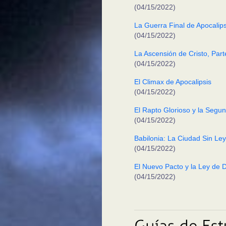
(04/15/2022)
La Guerra Final de Apocalips
(04/15/2022)
La Ascensión de Cristo, Parte
(04/15/2022)
El Climax de Apocalipsis
(04/15/2022)
El Rapto Glorioso y la Segun
(04/15/2022)
Babilonia: La Ciudad Sin Ley
(04/15/2022)
El Nuevo Pacto y la Ley de Di
(04/15/2022)