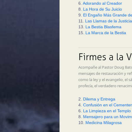
6.
Adorando al Creador
8.
La Hora de Su Juicio
9.
El Engaño Más Grande de l
11.
Las Llamas de la Justicia
13.
La Bestia Blasfema
15.
La Marca de la Bestia
Acompañe al Pastor Doug Batc
mensajes de restauración y ref
como la ley y el evangelio, el s
profecía, el verdadero renacim
2.
Dilema y Entrega
4.
Confusión en el Cementer
6.
La Limpieza en el Templo
8.
Mensajero para un Movim
10.
Medicina Milagrosa