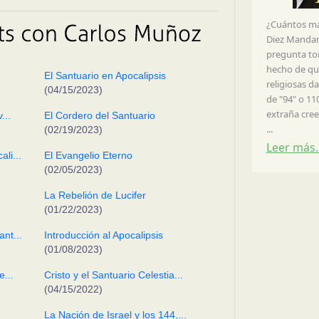
¿Cuántos ma
Diez Manda
pregunta to
hecho de qu
El Santuario en Apocalipsis
religiosas d
(04/15/2023)
de "94" o 11
extraña cre
...
El Cordero del Santuario
...
(02/19/2023)
Leer más
li...
El Evangelio Eterno
(02/05/2023)
La Rebelión de Lucifer
(01/22/2023)
nt...
Introducción al Apocalipsis
(01/08/2023)
e...
Cristo y el Santuario Celestia...
(04/15/2022)
La Nación de Israel y los 144,...